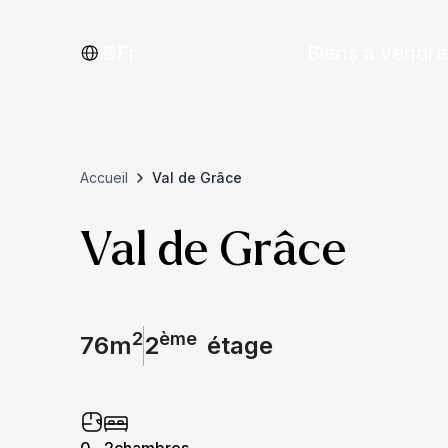
Fr
Biens à vendre
Accueil
Val de Grâce
Val de Grâce
2
ème
76
m
2
étage