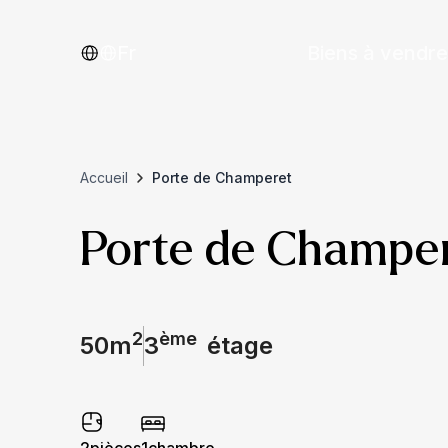
Fr
Biens à vendre
Accueil
Porte de Champeret
Porte de Champe
2
ème
50
m
3
étage