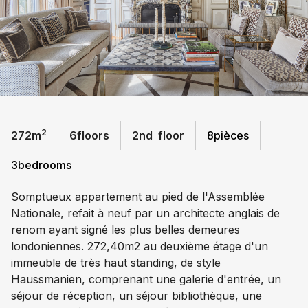
2
272
m
6
floors
2
nd
floor
8
pièces
3
bedrooms
Somptueux appartement au pied de l'Assemblée
Nationale, refait à neuf par un architecte anglais de
renom ayant signé les plus belles demeures
londoniennes. 272,40m2 au deuxième étage d'un
immeuble de très haut standing, de style
Haussmanien, comprenant une galerie d'entrée, un
séjour de réception, un séjour bibliothèque, une